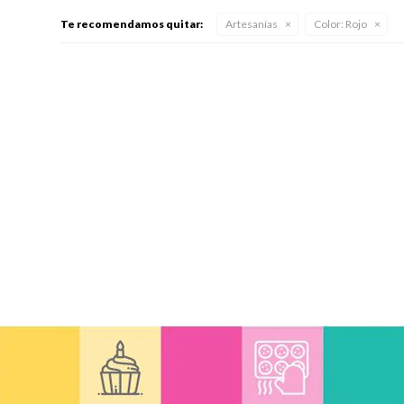
Te recomendamos quitar:
Artesanías
Color:
Rojo