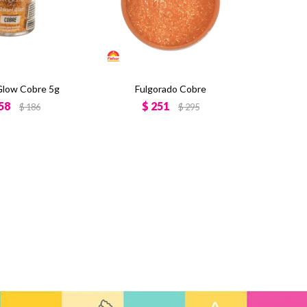
 Glow Cobre 5g
Fulgorado Cobre
58
$
251
$
186
$
295