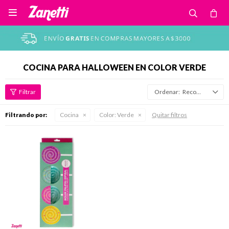

COCINA PARA HALLOWEEN EN COLOR VERDE
Recomendados
Filtrando por:
Cocina
Color:
Verde
Quitar filtros