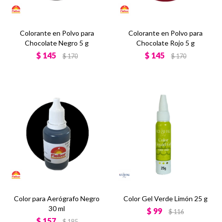
Colorante en Polvo para
Colorante en Polvo para
Chocolate Negro 5 g
Chocolate Rojo 5 g
$
145
$
145
$
170
$
170
Color para Aerógrafo Negro
Color Gel Verde Limón 25 g
30 ml
$
99
$
116
$
157
$
185