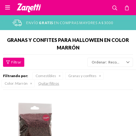

GRANAS Y CONFITES PARA HALLOWEEN EN COLOR
MARRÓN
Recomendados
Filtrando por:
Comestibles
Granas y confites
Color:
Marrón
Quitar filtros