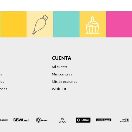
CUENTA
Mi cuenta
os
Mis compras
tes
Mis direcciones
iones
Wish List