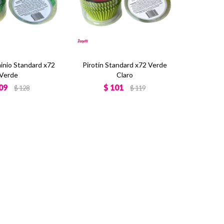
minio Standard x72
Pirotín Standard x72 Verde
Verde
Claro
09
$
101
$
128
$
119