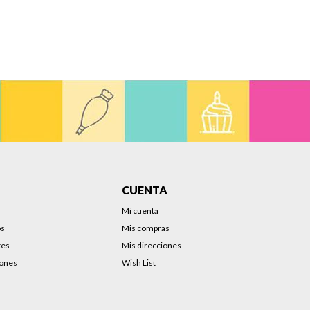
CUENTA
Mi cuenta
os
Mis compras
tes
Mis direcciones
iones
Wish List