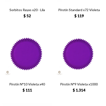
Sorbitos Rayas x20 - Lila
Pirotín Standard x72 Violeta
$
52
$
119
Pirotín N°10 Violeta x40
Pirotín N°9 Violeta x1000
$
111
$
1.314