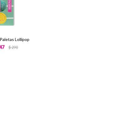
Paletas Lollipop
47
$
290