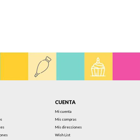
CUENTA
Mi cuenta
os
Mis compras
tes
Mis direcciones
iones
Wish List