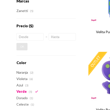
Marcas
Zanetti
(5)
Precio
($)
Velita Pu
OK
Color
Naranja
(2)
Violeta
(6)
Azul
(3)
Verde
(5)
Dorado
(1)
Celeste
(1)
Velita Pu