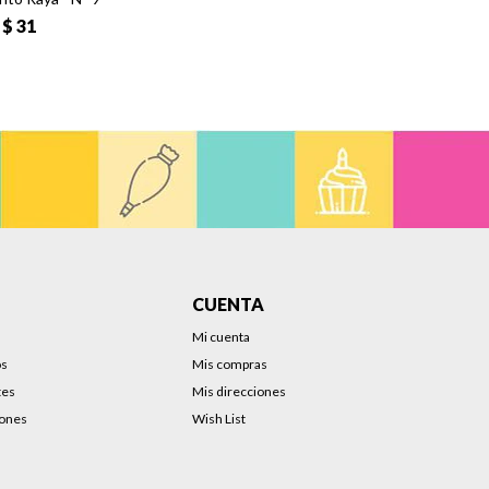
$
31
CUENTA
Mi cuenta
os
Mis compras
tes
Mis direcciones
iones
Wish List