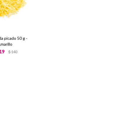
a picado 50 g -
marillo
19
$
140