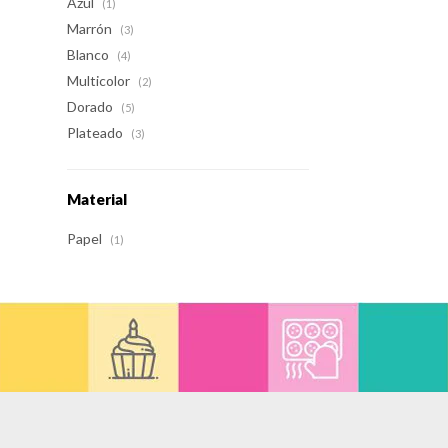
Azul
(1)
Marrón
(3)
Blanco
(4)
Multicolor
(2)
Dorado
(5)
Plateado
(3)
Material
Papel
(1)