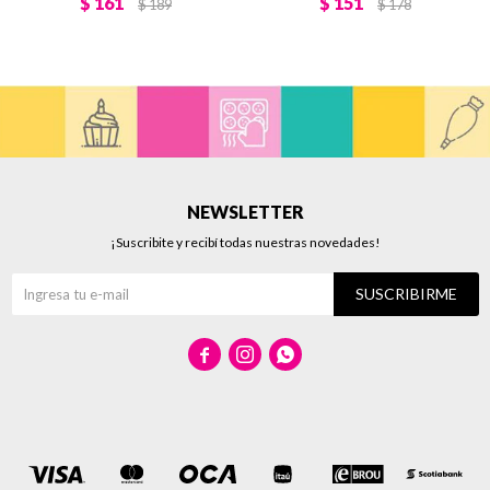
$
161
$
151
$
189
$
178
NEWSLETTER
¡Suscribite y recibí todas nuestras novedades!
SUSCRIBIRME


