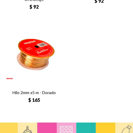
$
92
$
92
Hilo 2mm x5 m - Dorado
$
165