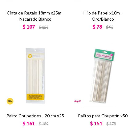
Cinta de Regalo 18mm x25m -
Hilo de Papel x10m -
Nacarado Blanco
Oro/Blanco
$
107
$
78
$
126
$
92
Palito Chupetines - 20 cm x25
Palitos para Chupetín x50
$
161
$
151
$
189
$
178