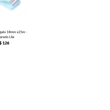
galo 18mm x25m -
arado Lila
$
126