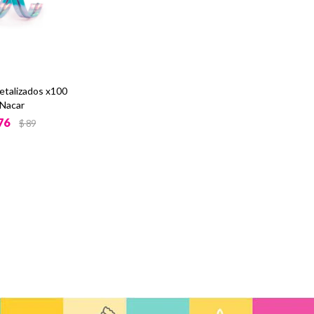
etalizados x100
Nacar
76
$
89