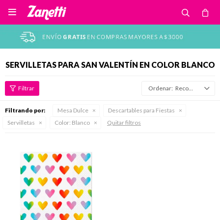

SERVILLETAS PARA SAN VALENTÍN EN COLOR BLANCO
Recomendados
Filtrando por:
Mesa Dulce
Descartables para Fiestas
Servilletas
Color:
Blanco
Quitar filtros