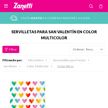

SERVILLETAS PARA SAN VALENTÍN EN COLOR
MULTICOLOR
Recomendados
Filtrando por:
Mesa Dulce
Descartables para Fiestas
Servilletas
Color:
Multicolor
Quitar filtros