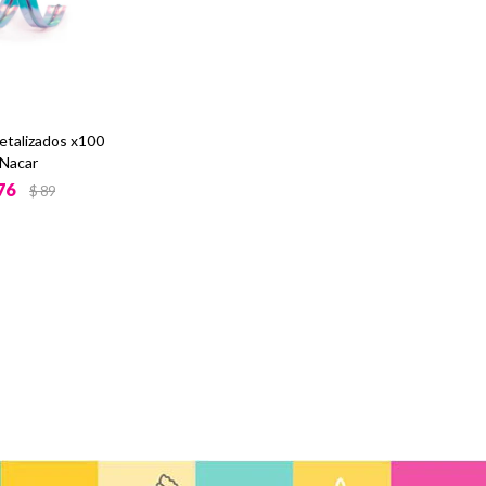
etalizados x100
Nacar
76
$
89