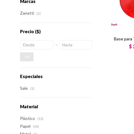
Marcas
Zanetti
(1)
Precio
($)
Base para 
$
OK
Especiales
Sale
(1)
Material
Plástico
(12)
Papel
(14)
Metal