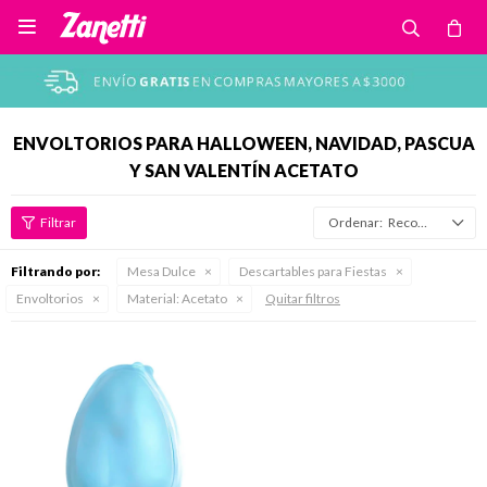

ENVOLTORIOS PARA HALLOWEEN, NAVIDAD, PASCUA
Y SAN VALENTÍN ACETATO
Recomendados
Filtrando por:
Mesa Dulce
Descartables para Fiestas
Envoltorios
Material:
Acetato
Quitar filtros