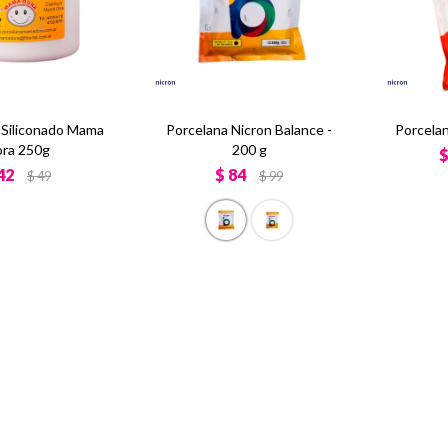
x Siliconado Mama
Porcelana Nicron Balance -
Porcela
ra 250g
200 g
42
$
84
$
49
$
99