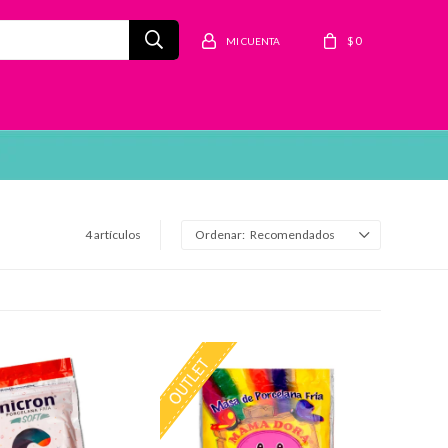
$
0
4 artículos
Recomendados