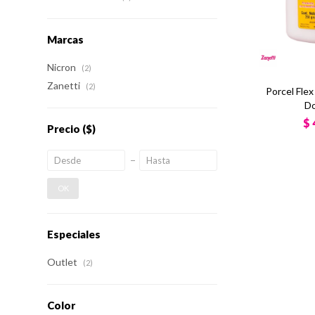
Marcas
Nicron
(2)
Zanetti
(2)
Porcel Fle
Do
$
Precio
($)
OK
Especiales
Outlet
(2)
Color