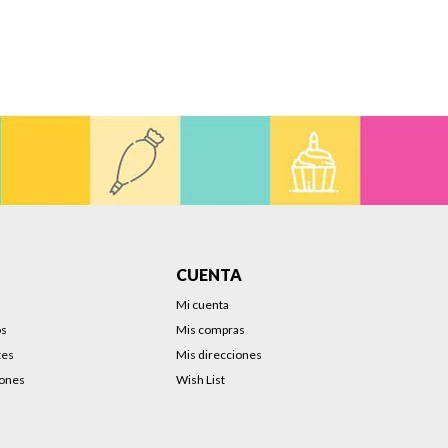
CUENTA
Mi cuenta
os
Mis compras
tes
Mis direcciones
iones
Wish List