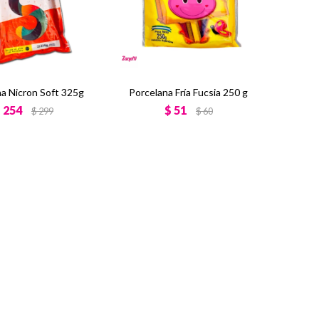
na Nicron Soft 325g
Porcelana Fría Fucsia 250 g
$
254
$
51
$
299
$
60