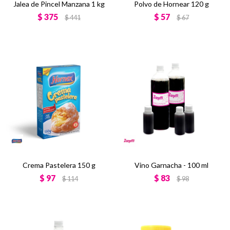
Jalea de Pincel Manzana 1 kg
Polvo de Hornear 120 g
$
375
$
57
$
441
$
67
Crema Pastelera 150 g
Vino Garnacha - 100 ml
$
97
$
83
$
114
$
98