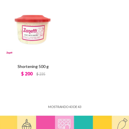
Shortening 500 g
$
200
$
235
MOSTRANDO
43
DE
43