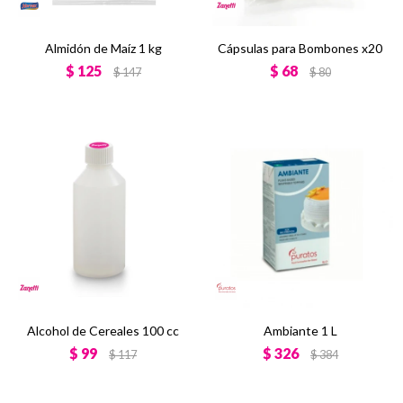
Almidón de Maíz 1 kg
Cápsulas para Bombones x20
$
125
$
68
$
147
$
80
Alcohol de Cereales 100 cc
Ambiante 1 L
$
99
$
326
$
117
$
384