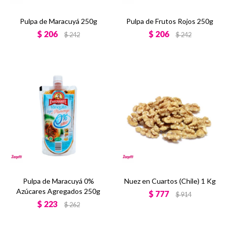
Pulpa de Maracuyá 250g
Pulpa de Frutos Rojos 250g
$
206
$
206
$
242
$
242
Pulpa de Maracuyá 0%
Nuez en Cuartos (Chile) 1 Kg
Azúcares Agregados 250g
$
777
$
914
$
223
$
262