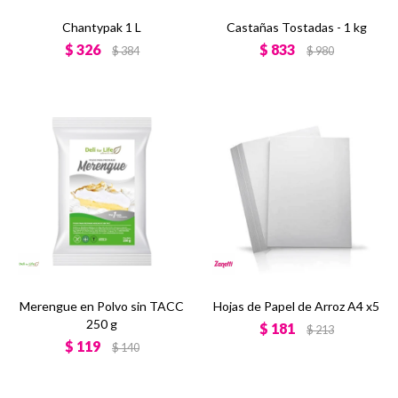
Chantypak 1 L
Castañas Tostadas - 1 kg
$
326
$
833
$
384
$
980
Merengue en Polvo sin TACC
Hojas de Papel de Arroz A4 x5
250 g
$
181
$
213
$
119
$
140