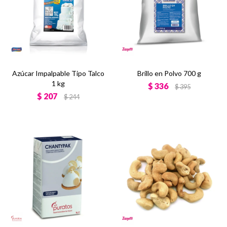
Azúcar Impalpable Tipo Talco
Brillo en Polvo 700 g
1 kg
$
336
$
395
$
207
$
244