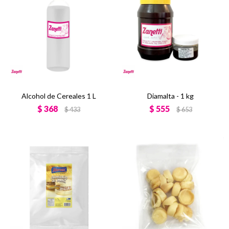
Alcohol de Cereales 1 L
Diamalta - 1 kg
$
368
$
555
$
433
$
653