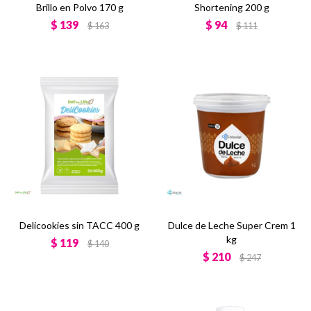
Brillo en Polvo 170 g
Shortening 200 g
$
139
$
94
$
163
$
111
Delicookies sin TACC 400 g
Dulce de Leche Super Crem 1
kg
$
119
$
140
$
210
$
247