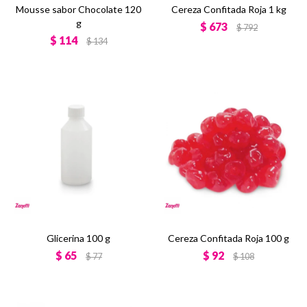
Mousse sabor Chocolate 120
Cereza Confitada Roja 1 kg
g
$
673
$
792
$
114
$
134
Glicerina 100 g
Cereza Confitada Roja 100 g
$
65
$
92
$
77
$
108