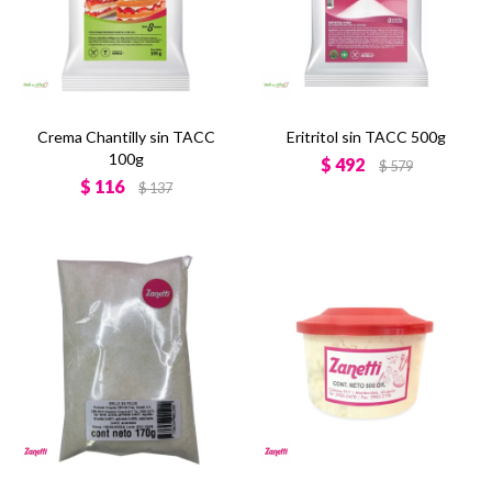
Crema Chantilly sin TACC
Eritritol sin TACC 500g
100g
$
492
$
579
$
116
$
137