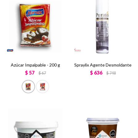
Azúcar Impalpable - 200 g
Spraylix Agente Desmoldante
$
57
$
636
$
67
$
748