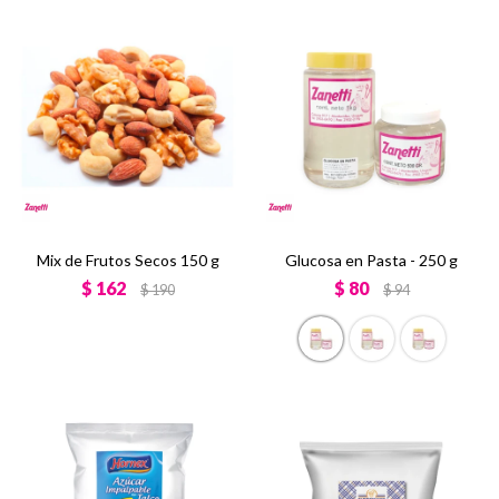
Mix de Frutos Secos 150 g
Glucosa en Pasta - 250 g
$
162
$
80
$
190
$
94