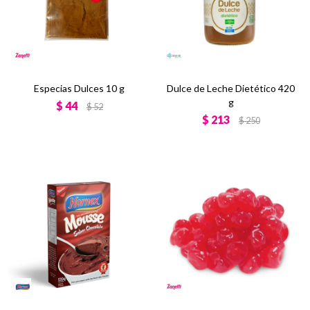
Especias Dulces 10 g
Dulce de Leche Dietético 420
g
$
44
$
52
$
213
$
250