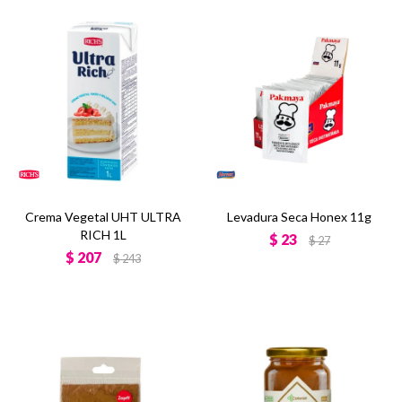
Crema Vegetal UHT ULTRA
Levadura Seca Honex 11g
RICH 1L
$
23
$
27
$
207
$
243