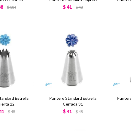
88
$
41
$
104
$
48
tandard Estrella
Puntero Standard Estrella
Puntero
ierta 22
Cerrada 31
41
$
41
$
48
$
48