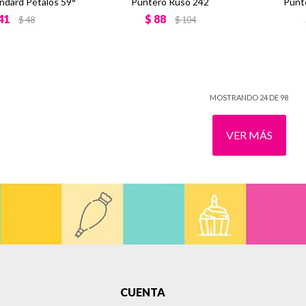
ndard Pétalos 59°
Puntero Ruso 242
Punt
41
$
88
$
48
$
104
MOSTRANDO
24
DE
98
VER MÁS
CUENTA