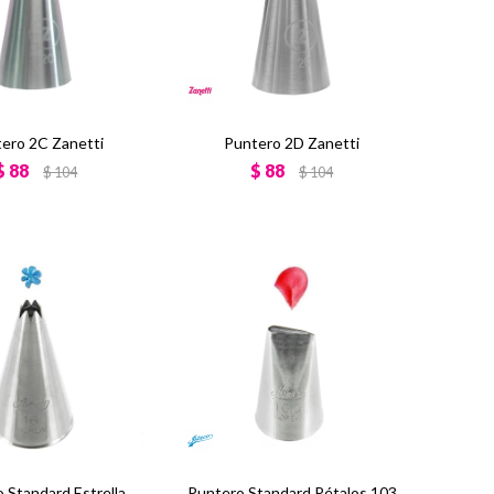
ero 2C Zanetti
Puntero 2D Zanetti
$
88
$
88
$
104
$
104
 Standard Estrella
Puntero Standard Pétalos 103