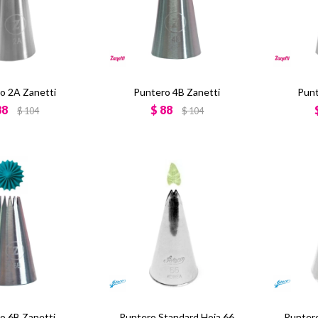
o 2A Zanetti
Puntero 4B Zanetti
Punt
88
$
88
$
104
$
104
o 6B Zanetti
Puntero Standard Hoja 66
Puntero