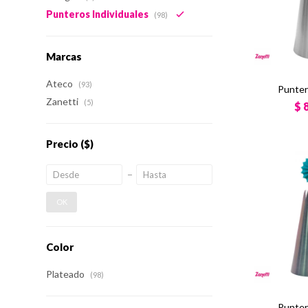
Punteros Individuales
(98)
Marcas
Ateco
(93)
Punter
Zanetti
(5)
$
Precio
($)
OK
Color
Plateado
(98)
Punter