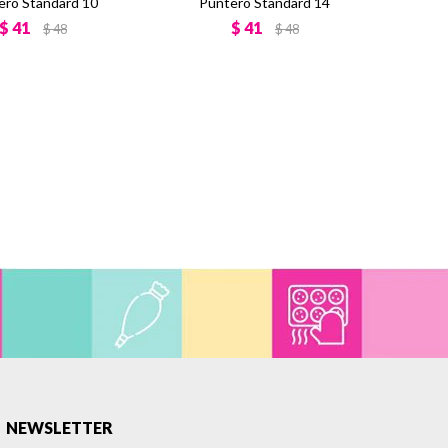
ero Standard 10
Puntero Standard 14
$
41
$
41
$
48
$
48
NEWSLETTER