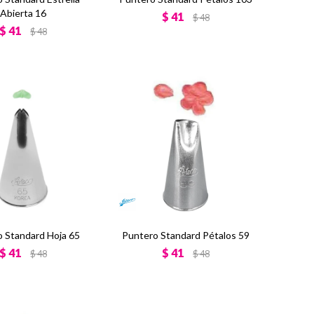
Abierta 16
$
41
$
48
$
41
$
48
 Standard Hoja 65
Puntero Standard Pétalos 59
$
41
$
41
$
48
$
48