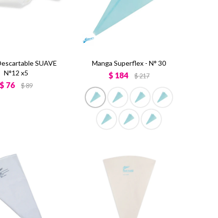
escartable SUAVE
Manga Superflex - N° 30
N°12 x5
$
184
$
217
$
76
$
89