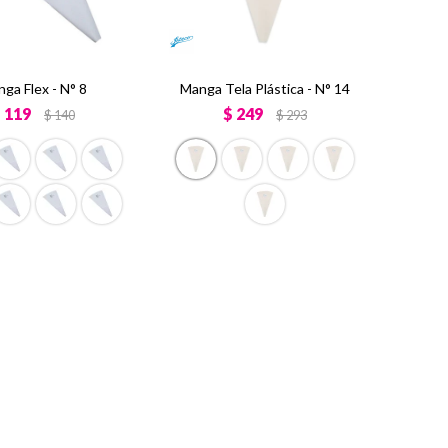
ga Flex - N° 8
Manga Tela Plástica - N° 14
$
119
$
249
$
140
$
293