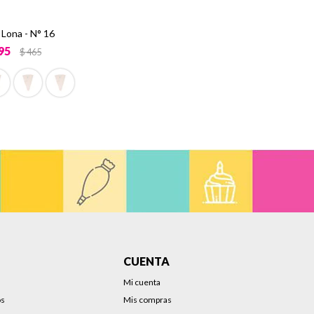
Lona - N° 16
95
$
465
CUENTA
Mi cuenta
os
Mis compras