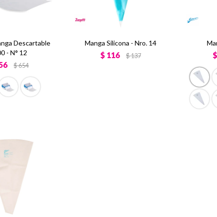
anga Descartable
Manga Silicona - Nro. 14
Man
0 - N° 12
$
116
$
137
56
$
654