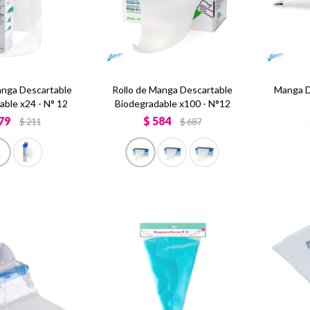
anga Descartable
Rollo de Manga Descartable
Manga D
able x24 - N° 12
Biodegradable x100 - N°12
79
$
584
$
211
$
687