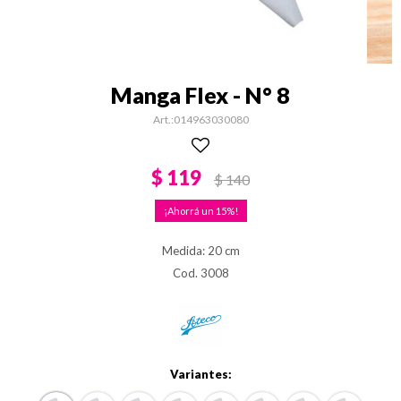
Manga Flex - N° 8
014963030080
$
119
$
140
15
Medida: 20 cm
Cod. 3008
Variantes: