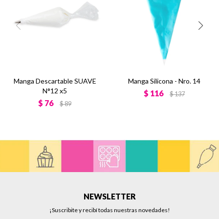
Manga Descartable SUAVE
Manga Silicona - Nro. 14
N°12 x5
$
116
$
137
$
76
$
89
NEWSLETTER
¡Suscribite y recibí todas nuestras novedades!