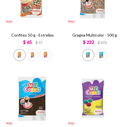
Confites 50 g - Estrellas
Gragea Multicolor - 500 g
$
65
$
232
$
77
$
273