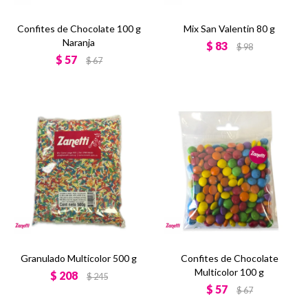
Confites de Chocolate 100 g
Mix San Valentin 80 g
Naranja
$
83
$
98
$
57
$
67
Granulado Multicolor 500 g
Confites de Chocolate
Multicolor 100 g
$
208
$
245
$
57
$
67