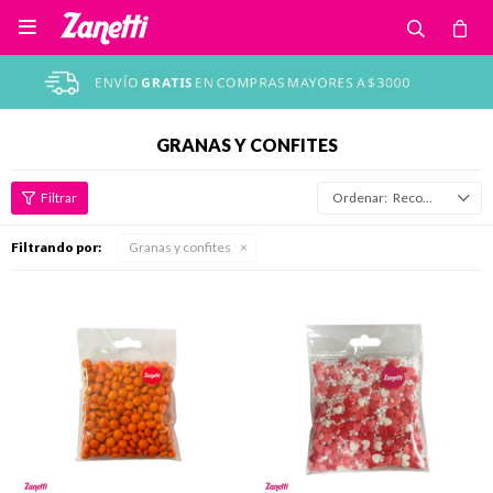

GRANAS Y CONFITES
Recomendados
Filtrando por:
Granas y confites