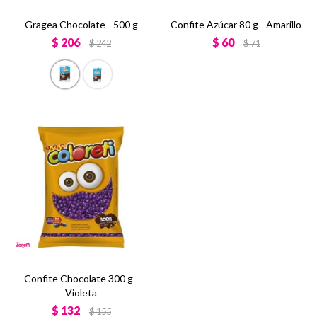
Gragea Chocolate - 500 g
Confite Azúcar 80 g - Amarillo
$
206
$
60
$
242
$
71
Confite Chocolate 300 g -
Violeta
$
132
$
155