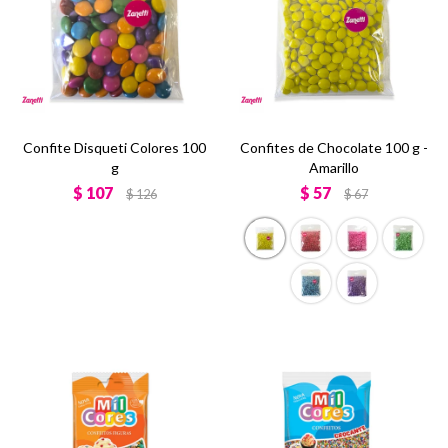
Confite Disqueti Colores 100
Confites de Chocolate 100 g -
g
Amarillo
$
107
$
57
$
126
$
67