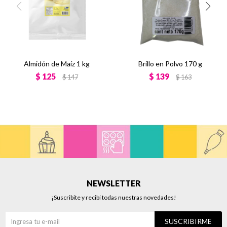
Almidón de Maíz 1 kg
Brillo en Polvo 170 g
$
125
$
139
$
147
$
163
NEWSLETTER
¡Suscribite y recibí todas nuestras novedades!
SUSCRIBIRME