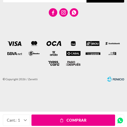



© Copyright 2026 / Zanetti
Fenicio
1
COMPRAR