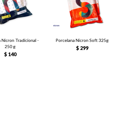
 Nicron Tradicional -
Porcelana Nicron Soft 325g
250 g
$
299
$
140