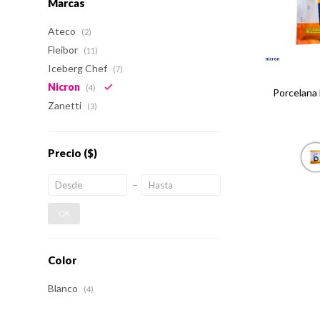
Marcas
Ateco
(2)
Fleibor
(11)
Iceberg Chef
(7)
Nicron
(4)
Porcelana 
Zanetti
(3)
Precio
($)
OK
Color
Blanco
(4)