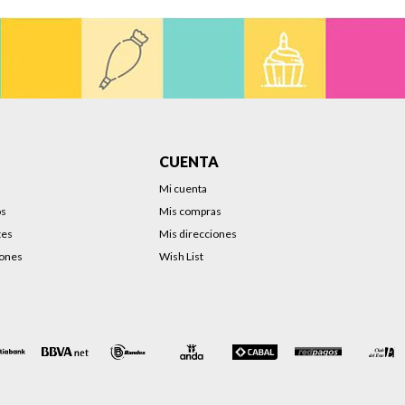
CUENTA
Mi cuenta
os
Mis compras
tes
Mis direcciones
iones
Wish List