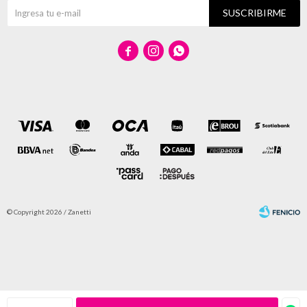
SUSCRIBIRME



© Copyright 2026 / Zanetti
Fenicio