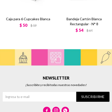
Caja para 6 Cupcakes Blanca
Bandeja Cartón Blanca
Rectangular - N° 8
$
50
$
59
$
54
$
64
NEWSLETTER
¡Suscribite y recibí todas nuestras novedades!
SUSCRIBIRME


