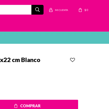
$
0
5x22 cm Blanco
COMPRAR