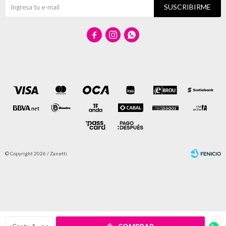
SUSCRIBIRME



© Copyright 2026 / Zanetti
Fenicio