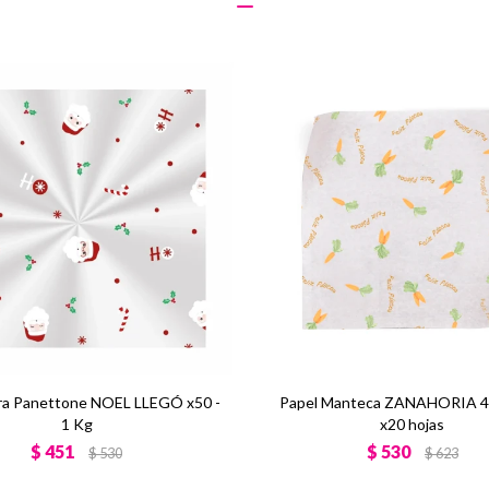
ara Panettone NOEL LLEGÓ x50 -
Papel Manteca ZANAHORIA 4
1 Kg
x20 hojas
$
451
$
530
$
530
$
623