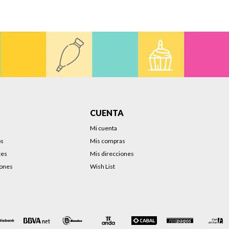
CUENTA
Mi cuenta
os
Mis compras
tes
Mis direcciones
iones
Wish List