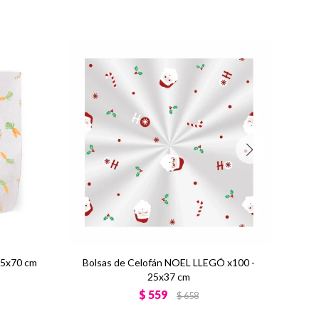
5x70 cm
Bolsas de Celofán NOEL LLEGÓ x100 -
Pap
25x37 cm
$
559
$
658