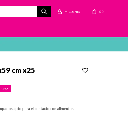
$
0
x59 cm x25
14
ampados apto para el contacto con alimentos.