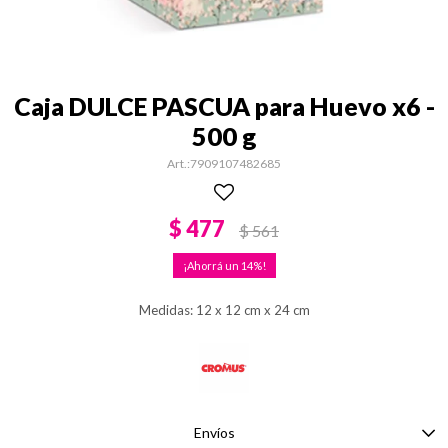
Caja DULCE PASCUA para Huevo x6 -
500 g
7909107482685
$
477
$
561
14
Medidas: 12 x 12 cm x 24 cm
Envíos