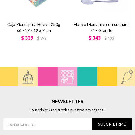
Caja Picnic para Huevo 250g
Huevo Diamante con cuchara
x6 - 17 x 12 x 7 cm
x4 - Grande
$
339
$
343
$
399
$
403
NEWSLETTER
¡Suscribite y recibí todas nuestras novedades!
SUSCRIBIRME