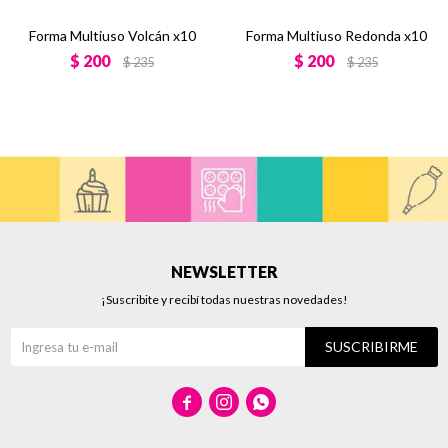
Forma Multiuso Volcán x10
Forma Multiuso Redonda x10
$
200
$
200
$
235
$
235
NEWSLETTER
¡Suscribite y recibí todas nuestras novedades!
SUSCRIBIRME


