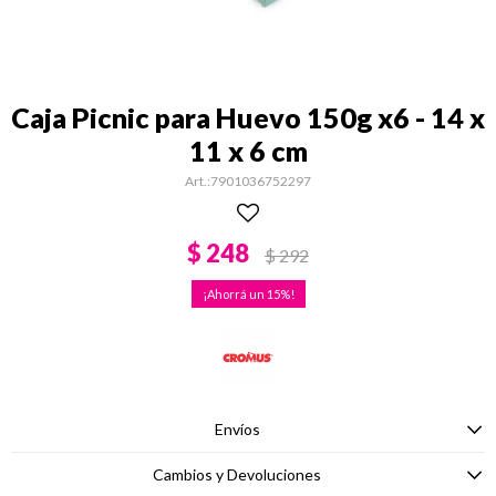
Caja Picnic para Huevo 150g x6 - 14 x
11 x 6 cm
7901036752297
$
248
$
292
15
Envíos
Cambios y Devoluciones