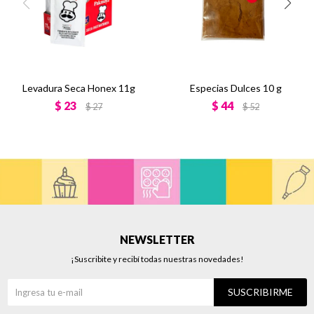
Levadura Seca Honex 11g
Especias Dulces 10 g
$
23
$
44
$
27
$
52
NEWSLETTER
¡Suscribite y recibí todas nuestras novedades!
SUSCRIBIRME