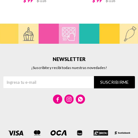
$
99
$
99
$
116
$
116
NEWSLETTER
¡Suscribite y recibí todas nuestras novedades!
SUSCRIBIRME


