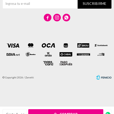
SUSCRIBIRME



© Copyright 2026 / Zanetti
Fenicio