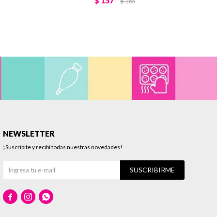
$
157
$
185
NEWSLETTER
¡Suscribite y recibí todas nuestras novedades!
SUSCRIBIRME


