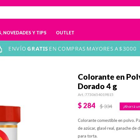
, NOVEDADES Y TIPS
OUTLET
Colorante en Pol
Dorado 4 g
7730654019815
$
284
$
334
Colorante comestible en polvo. Par
de azúcar, glasé real, ganache de 
para torta.