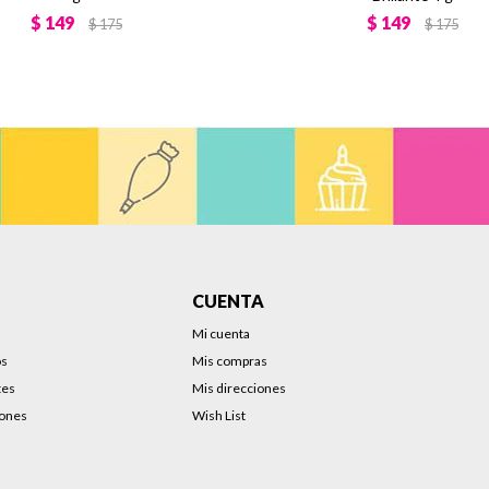
$
149
$
149
$
175
$
175
CUENTA
Mi cuenta
os
Mis compras
tes
Mis direcciones
iones
Wish List