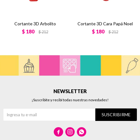
Cortante 3D Arbolito
Cortante 3D Cara Papá Noel
$
180
$
180
$
212
$
212
NEWSLETTER
¡Suscribite y recibí todas nuestras novedades!
SUSCRIBIRME


