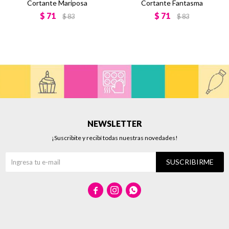
Cortante Mariposa
Cortante Fantasma
$
71
$
71
$
83
$
83
NEWSLETTER
¡Suscribite y recibí todas nuestras novedades!
SUSCRIBIRME


