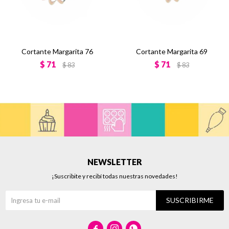
Cortante Margarita 76
Cortante Margarita 69
$
71
$
71
$
83
$
83
NEWSLETTER
¡Suscribite y recibí todas nuestras novedades!
SUSCRIBIRME


