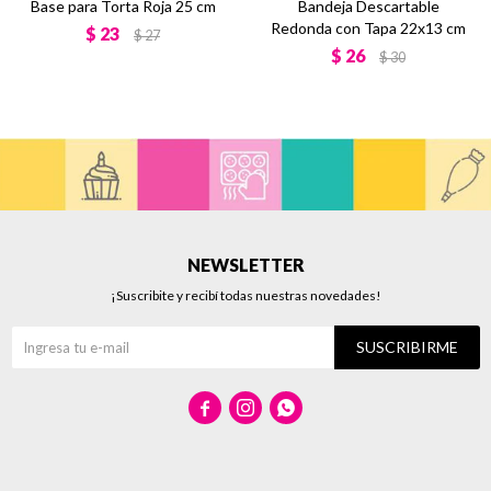
Base para Torta Roja 25 cm
Bandeja Descartable
Redonda con Tapa 22x13 cm
$
23
$
27
$
26
$
30
NEWSLETTER
¡Suscribite y recibí todas nuestras novedades!
SUSCRIBIRME


