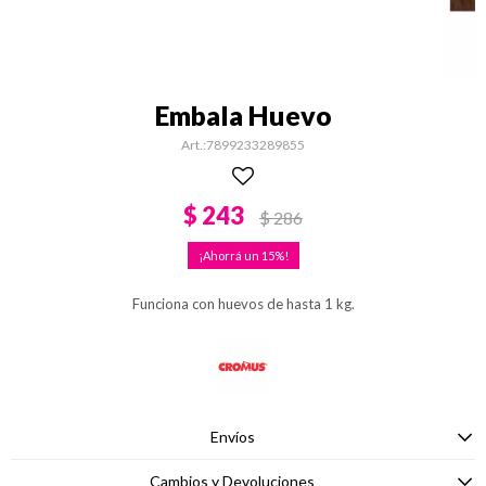
Embala Huevo
7899233289855
$
243
$
286
15
Funciona con huevos de hasta 1 kg.
Envíos
Cambios y Devoluciones