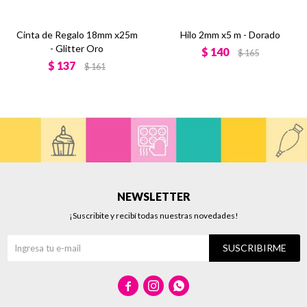
Cinta de Regalo 18mm x25m
Hilo 2mm x5 m - Dorado
- Glitter Oro
$
140
$
165
$
137
$
161
NEWSLETTER
¡Suscribite y recibí todas nuestras novedades!
SUSCRIBIRME


