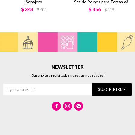
Sonajero
Set de Peines para Tortas x3
$
343
$
356
$
404
$
419
NEWSLETTER
¡Suscribite y recibí todas nuestras novedades!
SUSCRIBIRME


