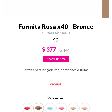
Formita Rosa x40 - Bronce
7899363128949
$
377
$
444
15
Formita para brigadeiros, bombones o trufas.
Variantes: