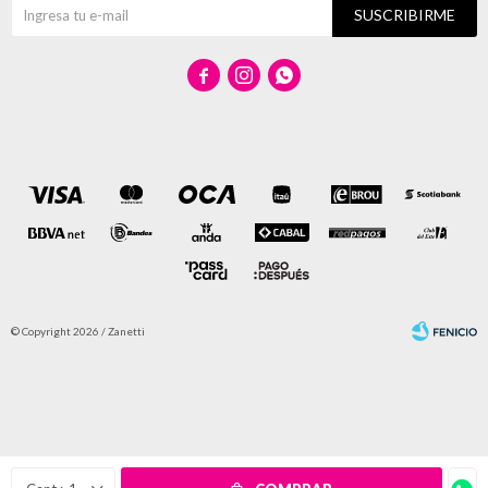
SUSCRIBIRME



© Copyright 2026 / Zanetti
Fenicio