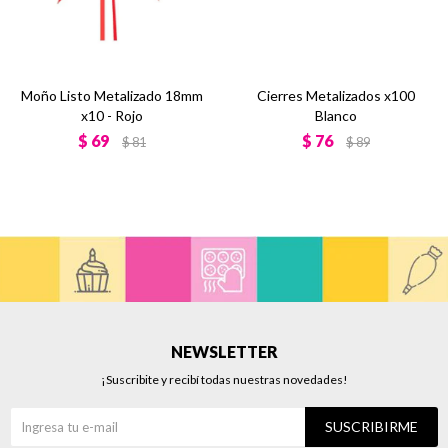
Moño Listo Metalizado 18mm
Cierres Metalizados x100
x10 - Rojo
Blanco
$
69
$
76
$
81
$
89
NEWSLETTER
¡Suscribite y recibí todas nuestras novedades!
SUSCRIBIRME