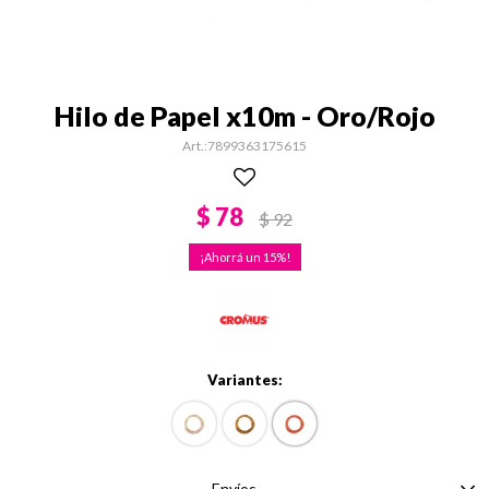
Hilo de Papel x10m - Oro/Rojo
7899363175615
$
78
$
92
15
Variantes:
Envíos