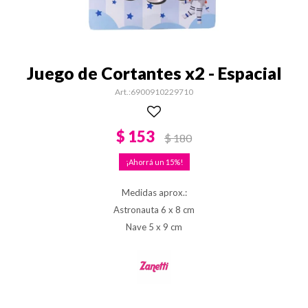
Juego de Cortantes x2 - Espacial
6900910229710
$
153
$
180
15
Medidas aprox.:
Astronauta 6 x 8 cm
Nave 5 x 9 cm